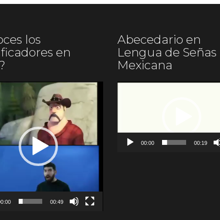
ces los
Abecedario en
ificadores en
Lengua de Señas
?
Mexicana
uctor
Reproductor
de
vídeo
00:00
00:19
0:00
00:49