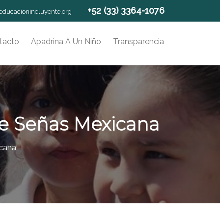
+52 (33) 3364-1076
educacionincluyente.org
tacto
Apadrina A Un Niño
Transparencia
De Señas Mexicana
icana