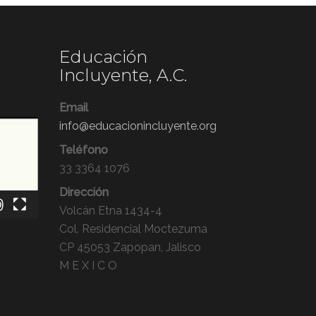
Educación
Incluyente, A.C.
Email
info@educacionincluyente.org
Teléfono
33 3364 1076
Dirección
Volcán Etna 1434-4
Col. Residencial Moctezuma
CP 45053 Zapopan, Jalisco
M E X I C O