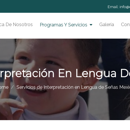
m
Email:
info@
ca De Nosotros
Galería
Con
Programas Y Servicios
terpretación En Lengua 
ome
Servicios de Interpretación en Lengua de Señas Mex