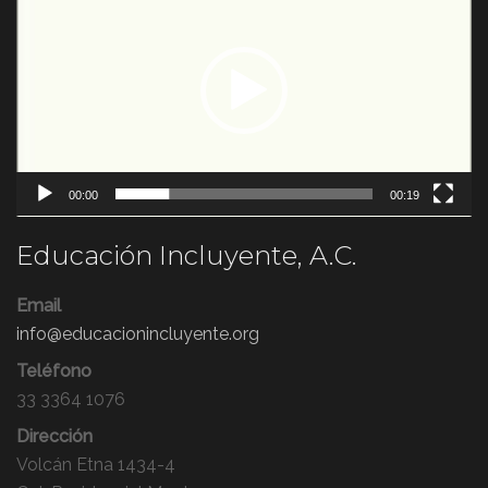
de
vídeo
00:00
00:19
Educación Incluyente, A.C.
Email
info@educacionincluyente.org
Teléfono
33 3364 1076
Dirección
Volcán Etna 1434-4