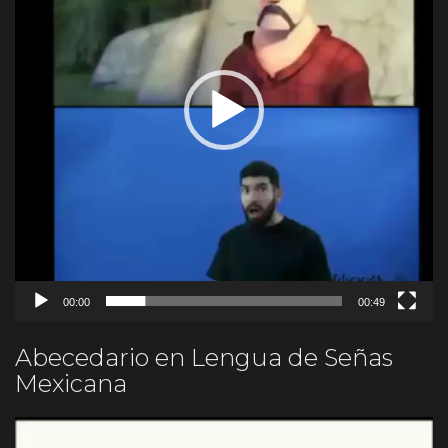
00:00
00:49
Abecedario en Lengua de Señas
Mexicana
Reproductor