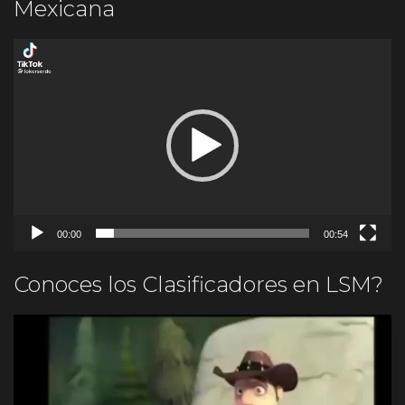
Mexicana
Reproductor
de
vídeo
00:00
00:54
Conoces los Clasificadores en LSM?
Reproductor
de
vídeo